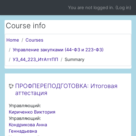
Skip to main content
You are not logged in. (
Log in
)
Course info
Home
Courses
Управление закупками (44-ФЗ и 223-ФЗ)
УЗ_44_223_ИтАттПП
Summary
ПРОФПЕРЕПОДГОТОВКА: Итоговая
аттестация
Управляющий:
Кириченко Виктория
Управляющий:
Кондрикова Анна
Геннадьевна